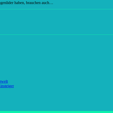
Augenlider haben, brauchen auch…
rwelt
insteiger