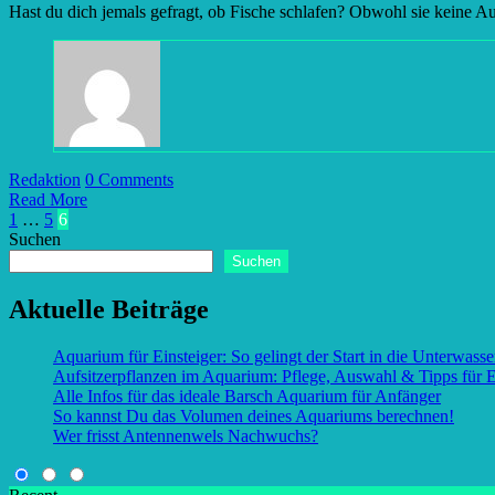
Hast du dich jemals gefragt, ob Fische schlafen? Obwohl sie keine 
Redaktion
0 Comments
Read More
Seitennummerierung
1
…
5
6
Suchen
der
Suchen
Beiträge
Aktuelle Beiträge
Aquarium für Einsteiger: So gelingt der Start in die Unterwasse
Aufsitzerpflanzen im Aquarium: Pflege, Auswahl & Tipps für E
Alle Infos für das ideale Barsch Aquarium für Anfänger
So kannst Du das Volumen deines Aquariums berechnen!
Wer frisst Antennenwels Nachwuchs?