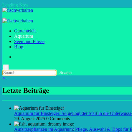
Zum
Loading Now
Inhalt
springen
Gartenteich
Aquarium
Seen und Flüsse
Blog
×
×
Letzte Beiträge
Aquarium für Einsteiger: So gelingt der Start in die Unterwasse
29. August 2025
0 Comments
Aufsitzerpflanzen im Aquarium: Pflege, Auswahl & Tipps für E